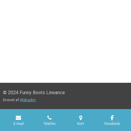
© 2024 Funny Boots Lineance
Drevet af
Webador
E-mail
Telefon
Kort
Facebook