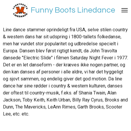
Spring
Funny Boots Linedance
til
hovedindhold
Line dance stammer oprindeligt fra USA, selve stilen country
& western dans har sit udspring i 1800-tallets folkedanse,
men har vundet stor popularitet og udbredelse specielt i
Europa. Dansen blev først rigtigt kendt, da John Travolta
dansede "Electric Slide" i filmen Saturday Night Fever i 1977.
Det er en let danseform - der kræves ikke nogen partner, og
den kan danses af personer i alle aldre, vi har det hyggeligt
og sjovt sammen, og endelig giver det god motion. Da line
dance har sine rødder i country & western kulturen, danses
der oftest til country-musik, f.eks. af Shania Twain, Alan
Jackson, Toby Keith, Keith Urban, Billy Ray Cyrus, Brooks and
Dunn, The Mavericks, LeAnn Rimes, Garth Brooks, Scooter
Lee, etc. etc.